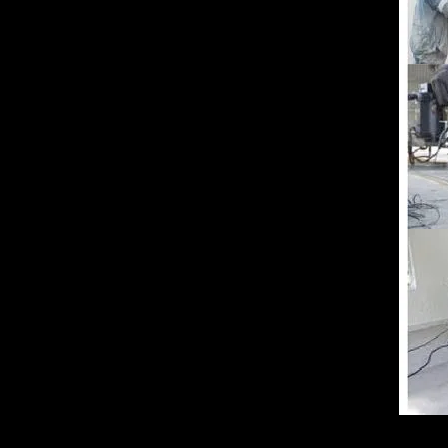
planchers (tapis, vinyles, céramique, bois francs,
ructures
riques, vinyles, blocs)
ntilation et de plomberie
ffage (bouilloires à vapeur et au gaz)
idu de colle (jaune, noire, céramique)
ancher de béton pour recevoir le nouveau recouvrement
re HEPA