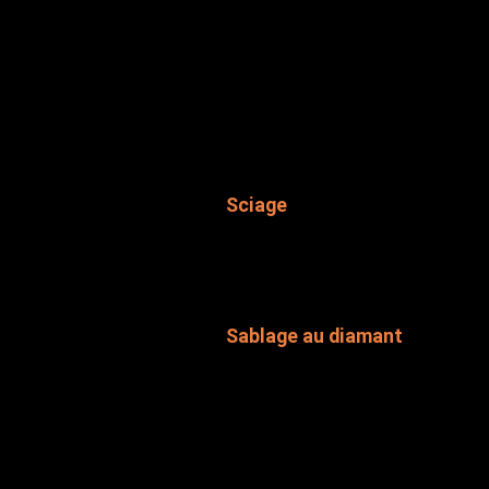
Dégarnissage de recouvrements de 
flottants)
Dégarnissage de plafonds et de st
Dégarnissage de murs extérieurs (b
Démantèlement de systèmes de ve
Démantèlement de système de chau
Sciage
Sciage de dalles (capacité 0'' à 15'')
Sciage mural (capacité 0'' à 15'')
Sablage au diamant
Sablage de dalles pour enlever rés
Préparation et nivellement du pl
Utilisation de capteur de poussiè