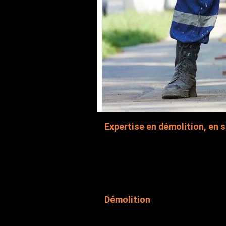
Expertise en démolition, en 
Les professionnels de la démolition
Découvrez la variété de services de démol
Démolitions Gadbois & Champoux Inc. No
tout en respectant les strictes normes d
Démolition
Dégarnissage de cloisons