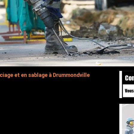
sciage et en sablage à Drummondville
ition, de sciage et de sablage au diamant offerte par Les
s experts s’assurent d’œuvrer sur vos chantiers avec minutie
u métier.