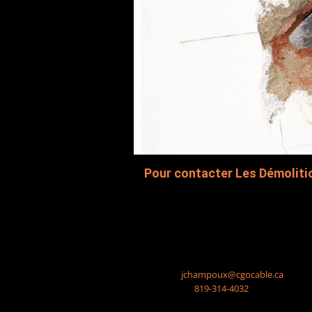
Pour contacter Les Démolit
Pour en savoir plus sur nos services, con
dessous.
1470, chemin Hemming
Drummondville, QC, J2B 8S8
Courriel:
jchampoux@
cgocable.ca
Téléphone
:
819-314-4032