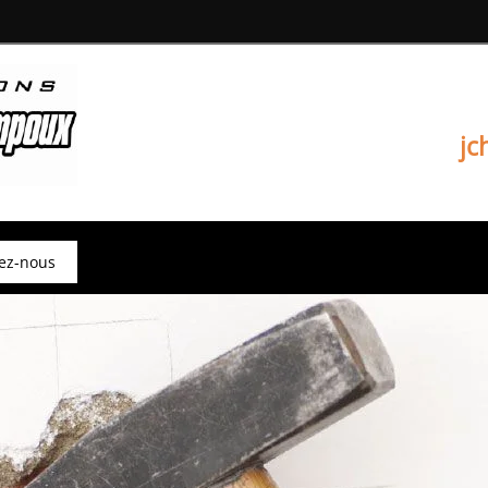
jc
ez-nous