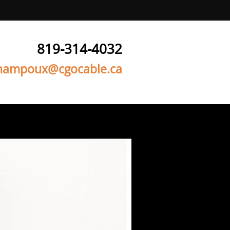
819-314-4032
hampoux@cgocable.ca