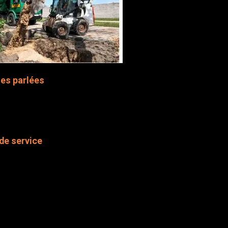
es parlées
rançais
nglais
de service
e du Québec